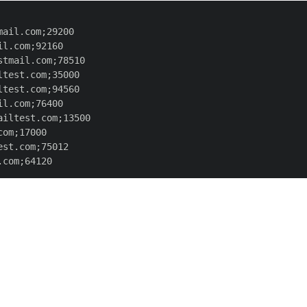
ail.com;29200

l.com;92160

tmail.com;78510

test.com;35000

test.com;94560

l.com;76400

iltest.com;13500

om;17000

st.com;75012
