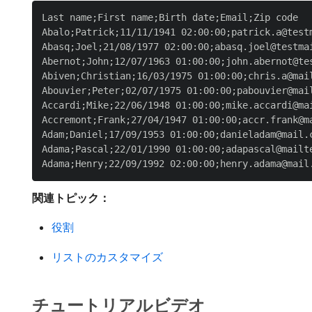
Last name;First name;Birth date;Email;Zip code

Abalo;Patrick;11/11/1941 02:00:00;patrick.a@testm
Abasq;Joel;21/08/1977 02:00:00;abasq.joel@testmai
Abernot;John;12/07/1963 01:00:00;john.abernot@tes
Abiven;Christian;16/03/1975 01:00:00;chris.a@mail
Abouvier;Peter;02/07/1975 01:00:00;pabouvier@mail
Accardi;Mike;22/06/1948 01:00:00;mike.accardi@mai
Accremont;Frank;27/04/1947 01:00:00;accr.frank@ma
Adam;Daniel;17/09/1953 01:00:00;danieladam@mail.c
Adama;Pascal;22/01/1990 01:00:00;adapascal@mailte
関連トピック：
役割
リストのカスタマイズ
チュートリアルビデオ