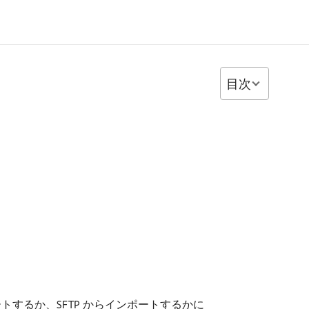
目次
するか、SFTP からインポートするかに