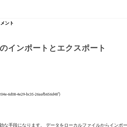
ドキュメント
タのインポートとエクスポート
a4204e-6d08-4e29-bc35-26aafb656d48"}
な手段になります。 データをローカルファイルからインポート