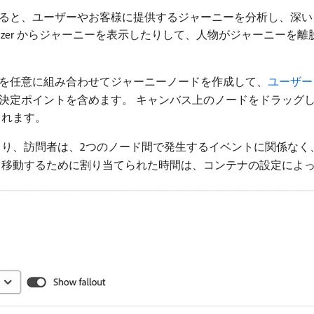
ると、ユーザーやお客様に提供するジャーニーを分析し、深い
ptimizer からジャーニーを表示したりして、人物がジャーニ
を任意に組み合わせてジャーニーノードを作成して、
ユーザー
決定ポイントを含めます。 キャンバス上のノードをドラッグ
されます。
り、訪問者は、2つのノード間で発生するイベントに関係なく
て移動するために割り当てられた時間は、コンテナの設定によ