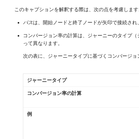
このキャプションを解釈する際は、次の点を考慮します
パス
​は、開始ノードと終了ノードが矢印で接続さ
コンバージョン率の計算は、ジャーニーのタイプ（
って異なります。
次の表に、ジャーニータイプに基づくコンバージョ