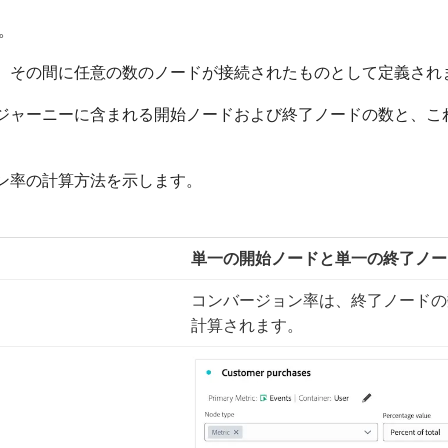
。
れ、その間に任意の数のノードが接続されたものとして定義され
ジャーニーに含まれる開始ノードおよび終了ノードの数と、こ
ン率の計算方法を示します。
単一の開始ノードと単一の終了ノー
コンバージョン率は、終了ノードの
計算されます。