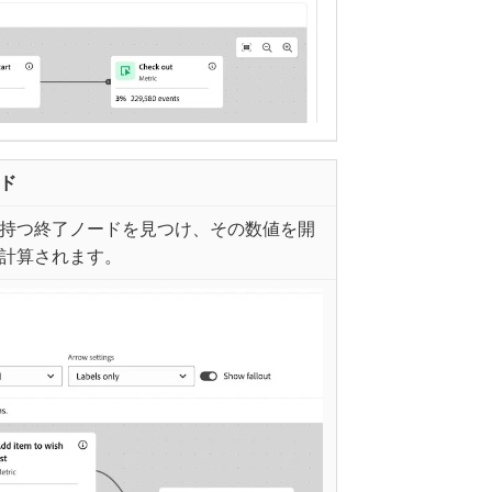
ド
持つ終了ノードを見つけ、その数値を開
計算されます。