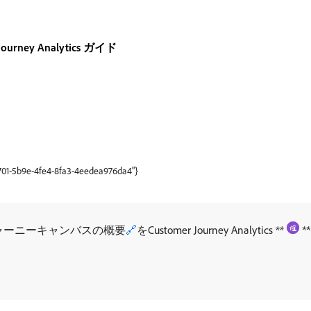
Journey Analytics ガイド
7701-5b9e-4fe4-8fa3-4eedea976da4"}
ャーニーキャンバスの概要
🔗
をCustomer Journey Analytics **