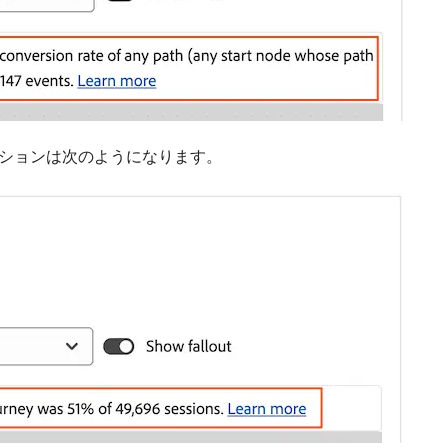
ションは次のようになります。