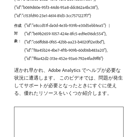
{"id":"b069d60e-95f3-44d6-95a8-ddc862a4bc38"},
{"id":"c153fd90-23e1-4614-81d3-3cc7571227f7"}
{"id":"e8ccd51f-da0d-4e3b-939b-e30d5ebb1ea5"}
作成
対
{"id":"b69b2659-1057-424e-8fc5-ed9e016dc554"},
象：
{"id":"c66ffd68-0f65-42bb-aa23-b4020f12e0bd"},
{"id":"f8a45b24-4be7-4f1b-909b-60d06b483a20"},
{"id":"ff6a42d2-313e-452e-93a6-792e4fad9ff8"}
遅かれ早かれ、Adobe Analytics でヘルプが必要な
状況に遭遇します。 このビデオでは、問題が発生
してサポートが必要となったときにすぐに使え
る、優れたリソースをいくつか紹介します。