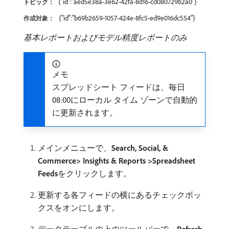
{"id":"aed5e38a-3e62-42fa-8d16-cd080729b2a0"}
トピック：
{"id":"b69b2659-1057-424e-8fc5-ed9e016dc554"}
作成対象：
基本レポートおよびモデル精度レポートのみ
メモ
スプレッドシート フィードは、毎日
08:00にローカル タイム ゾーンで自動的
に更新されます。
メインメニューで、
Search, Social, &
Commerce> Insights & Reports >Spreadsheet
Feeds
​をクリックします。
更新する各フィードの横にあるチェックボッ
クスをオンにします。