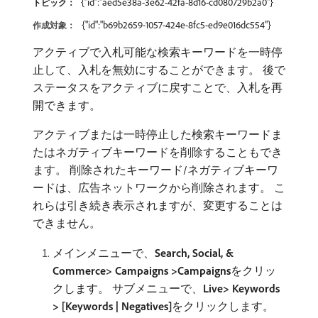
{"id":"aed5e38a-3e62-42fa-8d16-cd080729b2a0"}
トピック：
{"id":"b69b2659-1057-424e-8fc5-ed9e016dc554"}
作成対象：
アクティブで入札可能な検索キーワードを一時停
止して、入札を無効にすることができます。 後で
ステータスをアクティブに戻すことで、入札を再
開できます。
アクティブまたは一時停止した検索キーワードま
たはネガティブキーワードを削除することもでき
ます。 削除されたキーワード/ネガティブキーワ
ードは、広告ネットワークから削除されます。 こ
れらは引き続き表示されますが、変更することは
できません。
メインメニューで、
Search, Social, &
Commerce> Campaigns >Campaigns
​をクリッ
クします。 サブメニューで、
Live> Keywords
> [Keywords | Negatives]
​をクリックします。