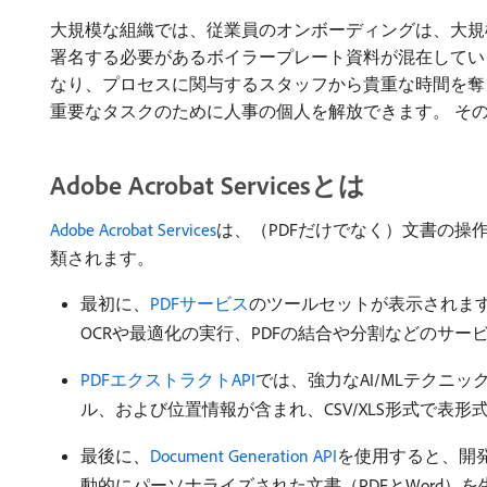
大規模な組織では、従業員のオンボーディングは、大規
署名する必要があるボイラープレート資料が混在してい
なり、プロセスに関与するスタッフから貴重な時間を奪うことができま
重要なタスクのために人事の個人を解放できます。 そ
Adobe Acrobat Servicesとは
Adobe Acrobat Services
は、（PDFだけでなく）文書の操
類されます。
最初に、
PDFサービス
のツールセットが表示されます
OCRや最適化の実行、PDFの結合や分割などのサ
PDFエクストラクトAPI
では、強力なAI/MLテクニ
ル、および位置情報が含まれ、CSV/XLS形式で表
最後に、
Document Generation API
を使用すると、開発
動的にパーソナライズされた文書（PDFとWord）