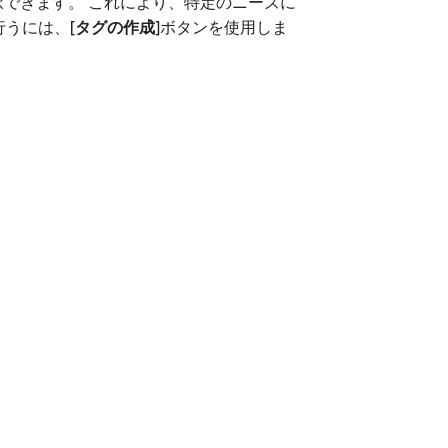
択できます。 これにより、特定のニーズに
行うには、
[タグの作成]
​ボタンを使用しま