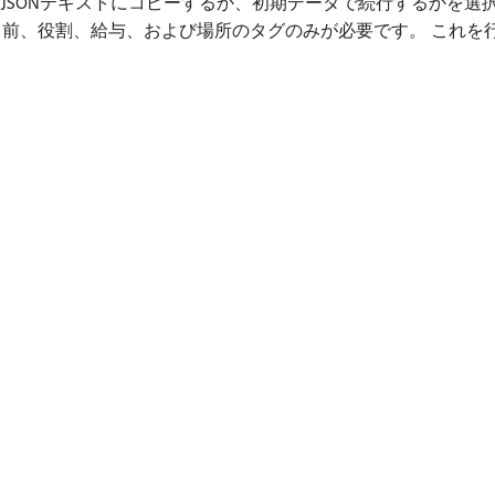
、JSONテキストにコピーするか、初期データで続行するかを選
名前、役割、給与、および場所のタグのみが必要です。 これを