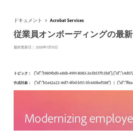
ドキュメント
Acrobat Services
従業員オンボーディングの最新
最終更新日： 2026年1月15日
{"id":"b1809bd0-a86b-4991-8083-2e3b517fc3b8"},{"id":"c4d07
トピック：
{"id":"b5a62a22-46f7-4f0d-b151-3fc640bef588"}
{"id":"ff
作成対象：