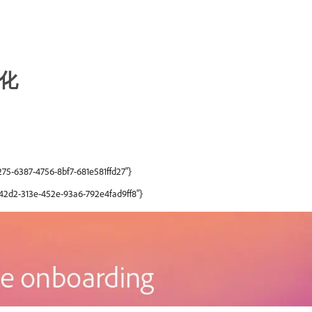
化
275-6387-4756-8bf7-681e581ffd27"}
6a42d2-313e-452e-93a6-792e4fad9ff8"}