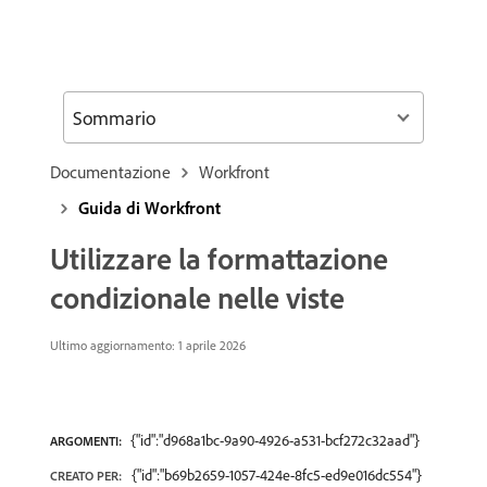
Sommario
Documentazione
Workfront
Guida di Workfront
Utilizzare la formattazione
condizionale nelle viste
Ultimo aggiornamento: 1 aprile 2026
{"id":"d968a1bc-9a90-4926-a531-bcf272c32aad"}
ARGOMENTI:
{"id":"b69b2659-1057-424e-8fc5-ed9e016dc554"}
CREATO PER: