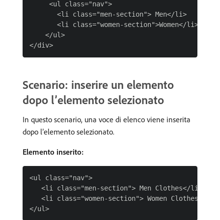
     <ul class="nav">

       <li class="men-section"> Men</li>

       <li class="women-section">Women</li>

    </ul>

Scenario: inserire un elemento
dopo l’elemento selezionato
In questo scenario, una voce di elenco viene inserita
dopo l’elemento selezionato.
Elemento inserito:
<ul class="nav">

   <li class="men-section"> Men Clothes</li>

   <li class="women-section"> Women Clothes</li>
