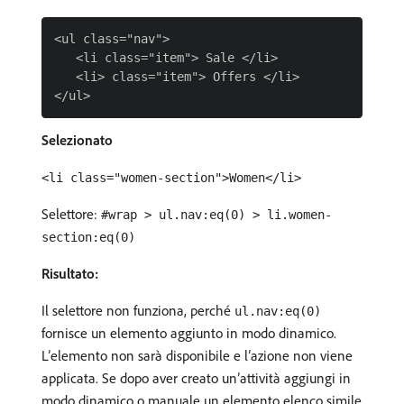
<ul class="nav">

   <li class="item"> Sale </li>

   <li> class="item"> Offers </li>

Selezionato
<li class="women-section">Women</li>
Selettore:
#wrap > ul.nav:eq(0) > li.women-
section:eq(0)
Risultato:
Il selettore non funziona, perché
ul.nav:eq(0)
fornisce un elemento aggiunto in modo dinamico.
L’elemento non sarà disponibile e l’azione non viene
applicata. Se dopo aver creato un’attività aggiungi in
modo dinamico o manuale un elemento elenco simile