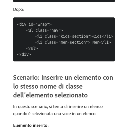
Dopo:
<div id="wrap">

    <ul class="nav">

        <li class="kids-section">Kids</li>

        <li class="men-section"> Men</li>       <
    </ul>

Scenario: inserire un elemento con
lo stesso nome di classe
dell’elemento selezionato
In questo scenario, si tenta di inserire un elenco
quando è selezionata una voce in un elenco.
Elemento inserito: