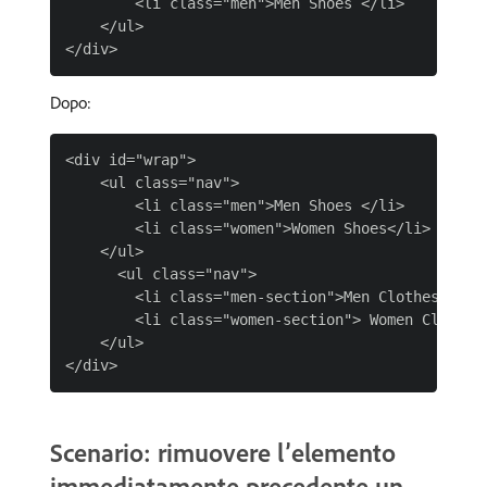
        <li class="men">Men Shoes </li>       <li
    </ul>

Dopo:
<div id="wrap">

    <ul class="nav">

        <li class="men">Men Shoes </li>

        <li class="women">Women Shoes</li>

    </ul>

      <ul class="nav">

        <li class="men-section">Men Clothes</li>

        <li class="women-section"> Women Clothes<
    </ul>

Scenario: rimuovere l’elemento
immediatamente precedente un