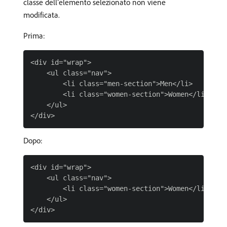
classe dell’elemento selezionato non viene
modificata.
Prima:
<div id="wrap">

    <ul class="nav">

        <li class="men-section">Men</li>

        <li class="women-section">Women</li>

    </ul>

Dopo:
<div id="wrap">

    <ul class="nav">

        <li class="women-section">Women</li>

    </ul>
