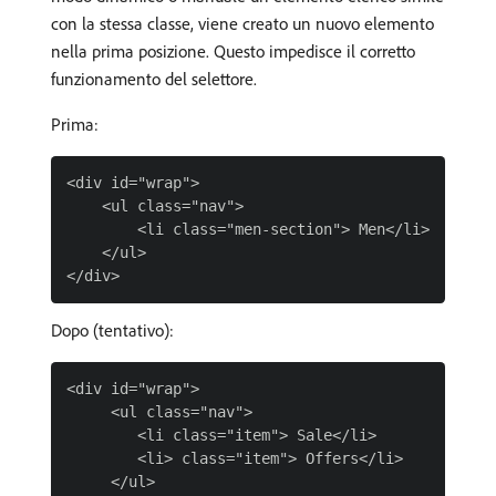
con la stessa classe, viene creato un nuovo elemento
nella prima posizione. Questo impedisce il corretto
funzionamento del selettore.
Prima:
<div id="wrap">

    <ul class="nav">

        <li class="men-section"> Men</li>       <
    </ul>

Dopo (tentativo):
<div id="wrap">

     <ul class="nav">

        <li class="item"> Sale</li>

        <li> class="item"> Offers</li>

     </ul>
