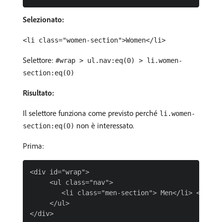
Selezionato:
<li class="women-section">Women</li>
Selettore:
#wrap > ul.nav:eq(0) > li.women-
section:eq(0)
Risultato:
Il selettore funziona come previsto perché
li.women-
non è interessato.
section:eq(0)
Prima:
<div id="wrap">

     <ul class="nav">

        <li class="men-section"> Men</li> <li cla
     </ul>
