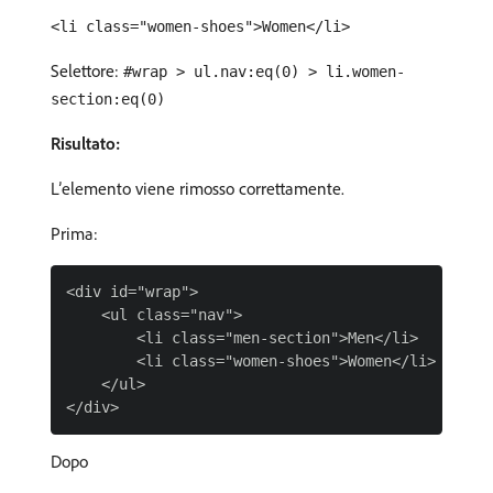
<li class="women-shoes">Women</li>
Selettore:
#wrap > ul.nav:eq(0) > li.women-
section:eq(0)
Risultato:
L’elemento viene rimosso correttamente.
Prima:
<div id="wrap">

    <ul class="nav">

        <li class="men-section">Men</li>

        <li class="women-shoes">Women</li>

    </ul>

Dopo