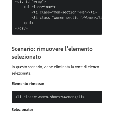
<div id="wrap">

    <ul class="nav">

        <li class="men-section">Men</li>

        <li class="women-section">Women</li>

    </ul>

Scenario: rimuovere l’elemento
selezionato
In questo scenario, viene eliminata la voce di elenco
selezionata.
Elemento rimosso:
Selezionato: