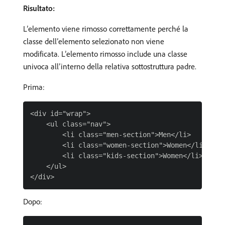
Risultato:
L’elemento viene rimosso correttamente perché la
classe dell’elemento selezionato non viene
modificata. L’elemento rimosso include una classe
univoca all’interno della relativa sottostruttura padre.
Prima:
<div id="wrap">

    <ul class="nav">

        <li class="men-section">Men</li>

        <li class="women-section">Women</li>

        <li class="kids-section">Women</li>

    </ul>

Dopo: