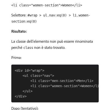
<li class="women-section">Women</li>
Selettore:
#wrap > ul.nav:eq(0) > li.women-
section:eq(0)
Risultato:
La classe dell’elemento non può essere rinominata
perché
non è stato trovato.
class
Prima:
<div id="wrap">

    <ul class="nav">

        <li class="men-section">Men</li>

        <li class="women-section">Women</li>

    </ul>

Dopo (tentativo):