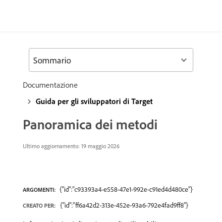
Sommario
Documentazione
Guida per gli sviluppatori di Target
Panoramica dei metodi
Ultimo aggiornamento: 19 maggio 2026
{"id":"c93393a4-e558-47e1-992e-c91ed4d480ce"}
ARGOMENTI:
{"id":"ff6a42d2-313e-452e-93a6-792e4fad9ff8"}
CREATO PER: