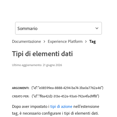
Sommario
Documentazione
Experience Platform
Tag
Tipi di elementi dati
Ultimo aggiornamento: 21 giugno 2026
{"id":"e08599ea-8888-4294-ba74-3ba0a7762a46"}
ARGOMENTI:
{"id":"ff6a42d2-313e-452e-93a6-792e4fad9ff8"}
CREATO PER:
Dopo aver impostato i
tipi di azione
nell’estensione
tag, è necessario configurare i tipi di elementi dati.