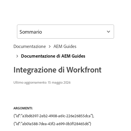
Sommario
Documentazione
AEM Guides
Documentazione di AEM Guides
Integrazione di Workfront
Ultimo aggiornamento: 15 maggio 2026
ARGOMENTI:
{"id":"a3bd6397-2eb2-4908-a61c-226e26855dca"},
{"id":"ab01a588-7dea-43f2-a699-0b3f128465d6"}