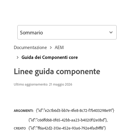
Sommario
Documentazione
AEM
Guida dei Componenti core
Linee guida componente
Ultimo aggiornamento: 21 maggio 2026
{"id":"e2c1b6d3-bb7e-4fe8-8c72-f7b403298e91"}
ARGOMENTI:
{"id":"c66ffd68-0f65-42bb-aa23-b4020f12e0bd"},
{"id":"ff6a42d2-313e-452e-93a6-792e4fad9ff8"}
CREATO