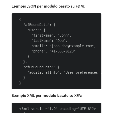
Esempio JSON per modulo basato su FDM:
  {

    "afBoundData": {

      "user": {

        "firstName": "John",

        "lastName": "Doe",

        "email": "john.doe@example.com",

        "phone": "+1-555-0123"

      }

    },

    "afUnBoundData": {

      "additionalInfo": "User preferences loaded"
    }

Esempio XML per modulo basato su XFA:
  <?xml version="1.0" encoding="UTF-8"?>
