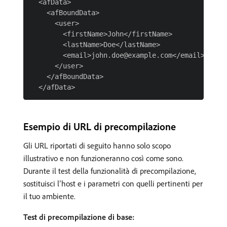
  <afData>

    <afBoundData>

      <user>

        <firstName>John</firstName>

        <lastName>Doe</lastName>

        <email>john.doe@example.com</email>

      </user>

    </afBoundData>

Esempio di URL di precompilazione
Gli URL riportati di seguito hanno solo scopo
illustrativo e non funzioneranno così come sono.
Durante il test della funzionalità di precompilazione,
sostituisci l’host e i parametri con quelli pertinenti per
il tuo ambiente.
Test di precompilazione di base: