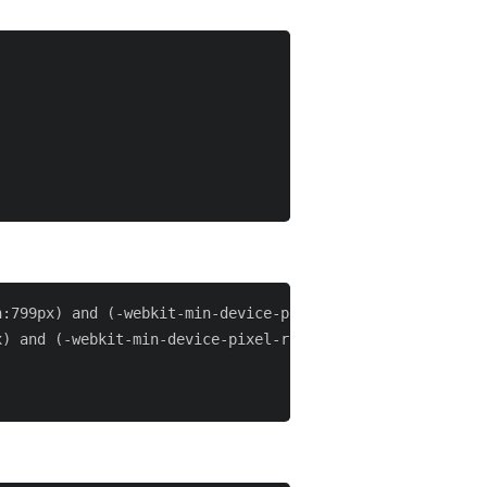
:799px) and (-webkit-min-device-pixel-ratio:1.5),

) and (-webkit-min-device-pixel-ratio:1.5)
