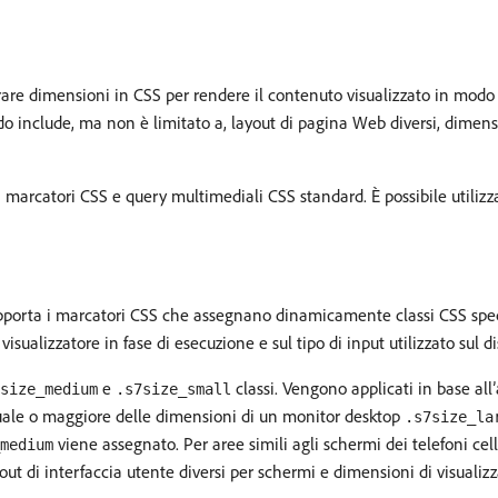
rporare dimensioni in CSS per rendere il contenuto visualizzato in modo
o include, ma non è limitato a, layout di pagina Web diversi, dimensi
: marcatori CSS e query multimediali CSS standard. È possibile utili
e supporta i marcatori CSS che assegnano dinamicamente classi CSS spe
visualizzatore in fase di esecuzione e sul tipo di input utilizzato sul d
e
classi. Vengono applicati in base all
size_medium
.s7size_small
è uguale o maggiore delle dimensioni di un monitor desktop
.s7size_la
viene assegnato. Per aree simili agli schermi dei telefoni cell
medium
out di interfaccia utente diversi per schermi e dimensioni di visualizz