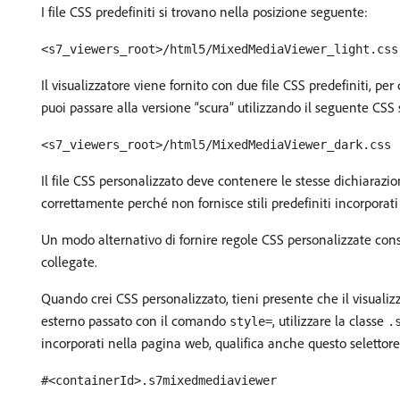
I file CSS predefiniti si trovano nella posizione seguente:
<s7_viewers_root>/html5/MixedMediaViewer_light.css
Il visualizzatore viene fornito con due file CSS predefiniti, pe
puoi passare alla versione “scura” utilizzando il seguente CSS
<s7_viewers_root>/html5/MixedMediaViewer_dark.css
Il file CSS personalizzato deve contenere le stesse dichiarazio
correttamente perché non fornisce stili predefiniti incorporati
Un modo alternativo di fornire regole CSS personalizzate consi
collegate.
Quando crei CSS personalizzato, tieni presente che il visualiz
esterno passato con il comando
, utilizzare la classe
style=
.
incorporati nella pagina web, qualifica anche questo selett
#<containerId>.s7mixedmediaviewer