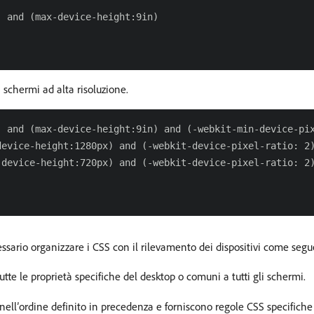
 and (max-device-height:9in)

n schermi ad alta risoluzione.
 and (max-device-height:9in) and (-webkit-min-device-pix
evice-height:1280px) and (-webkit-device-pixel-ratio: 2)
device-height:720px) and (-webkit-device-pixel-ratio: 2)
ssario organizzare i CSS con il rilevamento dei dispositivi come segu
tutte le proprietà specifiche del desktop o comuni a tutti gli schermi.
ell’ordine definito in precedenza e forniscono regole CSS specifiche p