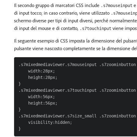
Il secondo gruppo di marcatori CSS include
.s7mouseinput
di input tocco; in caso contrario, viene utilizzato
.s7mousein
schermo diverse per tipi di input diversi, perché normalmente 
di input del mouse e di contatto,
viene imposta
.s7touchinput
Il seguente esempio di CSS imposta la dimensione del pulsante d
pulsante viene nascosto completamente se la dimensione del v
.s7mixedmediaviewer.s7mouseinput .s7zoominbutton 
    width:28px;

    height:28px;

}

.s7mixedmediaviewer.s7touchinput .s7zoominbutton 
    width:56px;

    height:56px;

}

.s7mixedmediaviewer.s7size_small .s7zoominbutton 
    visibility:hidden;
