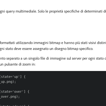
gni query multimediale. Solo le proprietà specifiche di determinati dis
 formattati utilizzando immagini bitmap e hanno più stati visivi dist
 ogni stato deve essere assegnato un disegno bitmap specifico.
ento separato a un singolo file di immagine sul server per ogni stato 
 un pulsante di zoom in:
state='up'] {

up.png);

state='over'] {

over.png);
