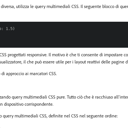
el diversa, utilizza le query multimediali CSS. Il seguente blocco di q
: 1.5)

re CSS progettati responsive. Il motivo è che ti consente di impostare
ualizzatore, il che può essere utile per i layout reattivi delle pagine d
o di approccio ai marcatori CSS.
zzando query multimediali CSS pure. Tutto ciò che è racchiuso all’int
n dispositivo corrispondente.
tro query multimediali CSS, definite nel CSS nel seguente ordine:
.