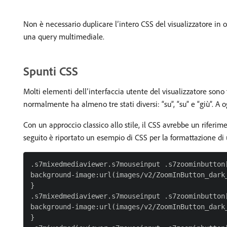
Non è necessario duplicare l’intero CSS del visualizzatore in o
una query multimediale.
Spunti CSS
Molti elementi dell’interfaccia utente del visualizzatore sono
normalmente ha almeno tre stati diversi: “su”, “su” e “giù”. A
Con un approccio classico allo stile, il CSS avrebbe un riferim
seguito è riportato un esempio di CSS per la formattazione di
.s7mixedmediaviewer.s7mouseinput .s7zoominbutton[
background-image:url(images/v2/ZoomInButton_dark_
}

.s7mixedmediaviewer.s7mouseinput .s7zoominbutton[
background-image:url(images/v2/ZoomInButton_dark_
}
