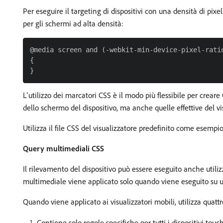
Per eseguire il targeting di dispositivi con una densità di pix
per gli schermi ad alta densità:
@media screen and (-webkit-min-device-pixel-ratio
{

L’utilizzo dei marcatori CSS è il modo più flessibile per crea
dello schermo del dispositivo, ma anche quelle effettive del vis
Utilizza il file CSS del visualizzatore predefinito come esempi
Query multimediali CSS
Il rilevamento del dispositivo può essere eseguito anche utili
multimediale viene applicato solo quando viene eseguito su u
Quando viene applicato ai visualizzatori mobili, utilizza quat
Contiene solo regole specifiche per tutti i dispositivi touch