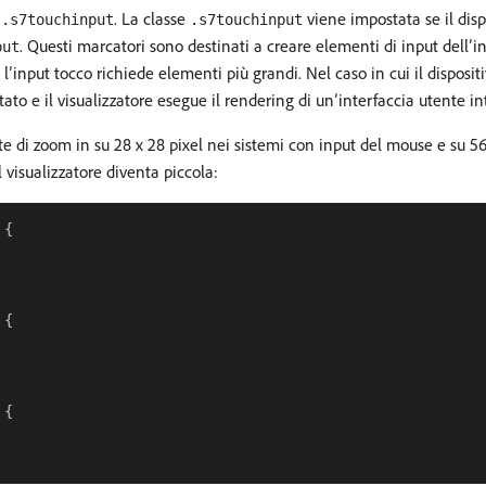
e
. La classe
viene impostata se il disp
.s7touchinput
.s7touchinput
. Questi marcatori sono destinati a creare elementi di input dell’
put
l’input tocco richiede elementi più grandi. Nel caso in cui il disposi
to e il visualizzatore esegue il rendering di un’interfaccia utente int
i zoom in su 28 x 28 pixel nei sistemi con input del mouse e su 56 x 5
isualizzatore diventa piccola:
{

{

{
