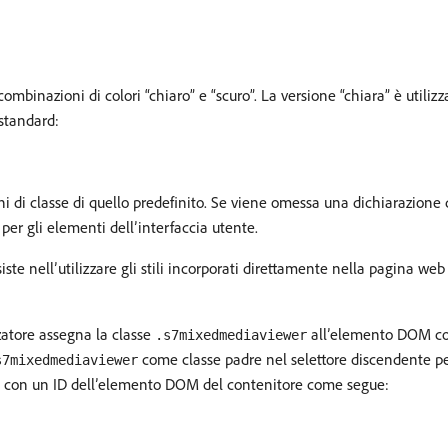
r combinazioni di colori “chiaro” e “scuro”. La versione “chiara” è util
 standard:
ni di classe di quello predefinito. Se viene omessa una dichiarazione d
 per gli elementi dell’interfaccia utente.
ste nell’utilizzare gli stili incorporati direttamente nella pagina we
zatore assegna la classe
all’elemento DOM cont
.s7mixedmediaviewer
come classe padre nel selettore discendente per
s7mixedmediaviewer
ore con un ID dell’elemento DOM del contenitore come segue: