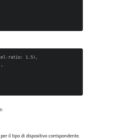
el-ratio: 1.5),

,



e:
er il tipo di dispositivo corrispondente.