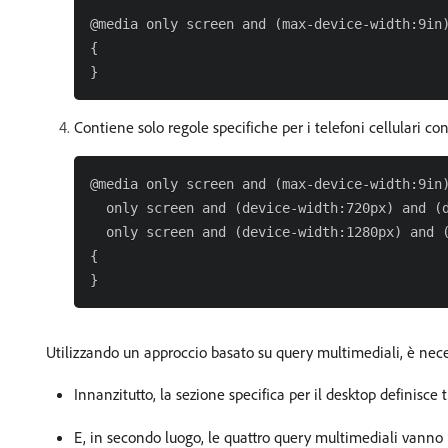
@media only screen and (max-device-width:9in)
{

Contiene solo regole specifiche per i telefoni cellulari co
@media only screen and (max-device-width:9in)
  only screen and (device-width:720px) and (d
  only screen and (device-width:1280px) and (
{

Utilizzando un approccio basato su query multimediali, è nece
Innanzitutto, la sezione specifica per il desktop definisce 
E, in secondo luogo, le quattro query multimediali vanno n