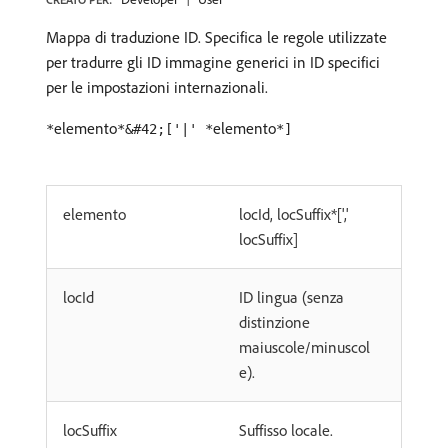
Mappa di traduzione ID. Specifica le regole utilizzate
per tradurre gli ID immagine generici in ID specifici
per le impostazioni internazionali.
elemento
elemento
*
*&#42;['|' *
*]
elemento
locId, locSuffix*[','
locSuffix]
locId
ID lingua (senza
distinzione
maiuscole/minuscol
e).
locSuffix
Suffisso locale.