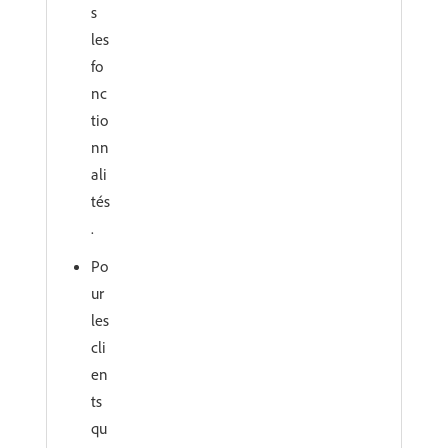
s
les
fo
nc
tio
nn
ali
tés
.
Po
ur
les
cli
en
ts
qu