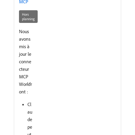
MCP
Hors
planning
Nous
avons
mis à
jour le
conne
cteur
MCP
Workfr
ont :
Cl
au
de
pe
ut