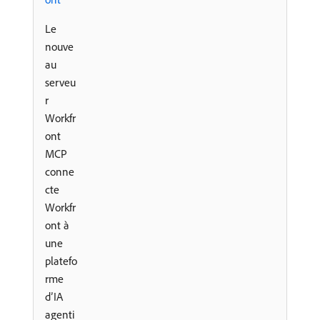
Le
nouve
au
serveu
r
Workfr
ont
MCP
conne
cte
Workfr
ont à
une
platefo
rme
d’IA
agenti