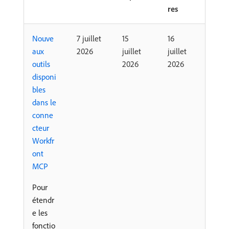
res
Nouve
7 juillet
15
16
aux
2026
juillet
juillet
outils
2026
2026
disponi
bles
dans le
conne
cteur
Workfr
ont
MCP
Pour
étendr
e les
fonctio