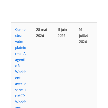
.
Conne
28 mai
11 juin
16
ctez
2026
2026
juillet
votre
2026
platefo
rme IA
agenti
c à
Workfr
ont
avec le
serveu
r MCP
Workfr
ont