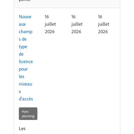
Nouve
16
16
16
aux
juillet
juillet
juillet
champ
2026
2026
2026
s de
type
de
licence
pour
les
niveau
x
d'accès
Hors
planning
Les