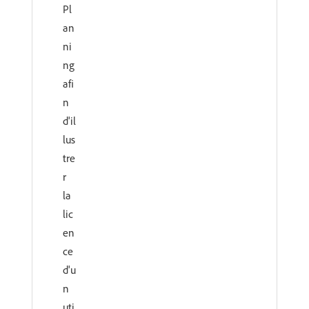
Pl
an
ni
ng
afi
n
d'il
lus
tre
r
la
lic
en
ce
d'u
n
uti