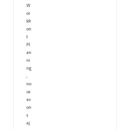
W
or
kfr
on
t
Pl
an
ni
ng
,
no
us
av
on
s
aj