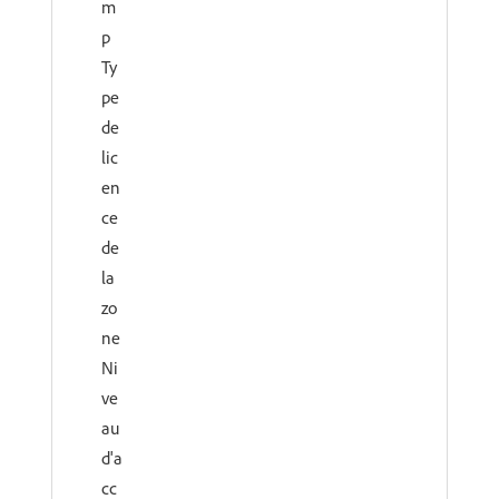
m
p
Ty
pe
de
lic
en
ce
de
la
zo
ne
Ni
ve
au
d'a
cc