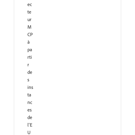
ec
te
ur
M
CP
à
pa
rti
r
de
s
ins
ta
nc
es
de
l’E
U