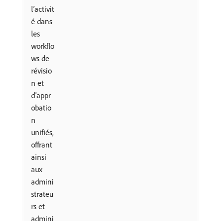
l’activit
é dans
les
workflo
ws de
révisio
n et
d’appr
obatio
n
unifiés,
offrant
ainsi
aux
admini
strateu
rs et
admini