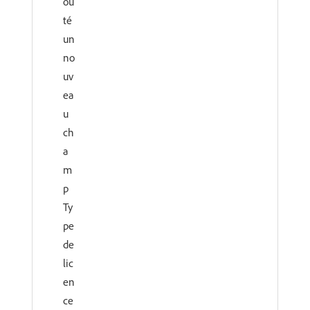
ou
té
un
no
uv
ea
u
ch
a
m
p
Ty
pe
de
lic
en
ce