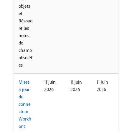
objets
et
Résoud
re les
noms
de
champ
obsolèt
es.
Mises
11 juin
11 juin
11 juin
à jour
2026
2026
2026
du
conne
cteur
Workfr
ont