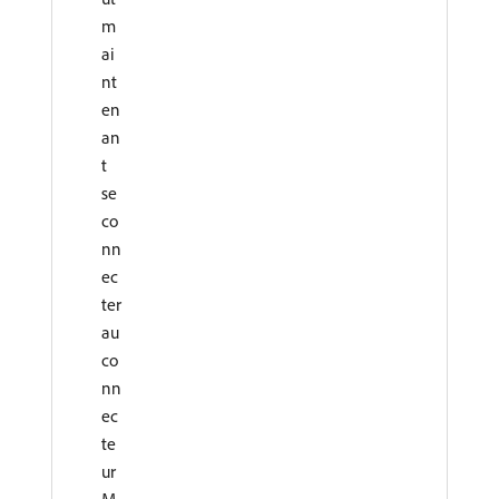
m
ai
nt
en
an
t
se
co
nn
ec
ter
au
co
nn
ec
te
ur
M