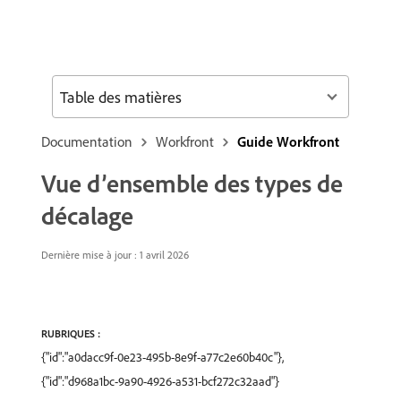
Table des matières
Documentation
Workfront
Guide Workfront
Vue d’ensemble des types de
décalage
Dernière mise à jour : 1 avril 2026
RUBRIQUES :
{"id":"a0dacc9f-0e23-495b-8e9f-a77c2e60b40c"},
{"id":"d968a1bc-9a90-4926-a531-bcf272c32aad"}