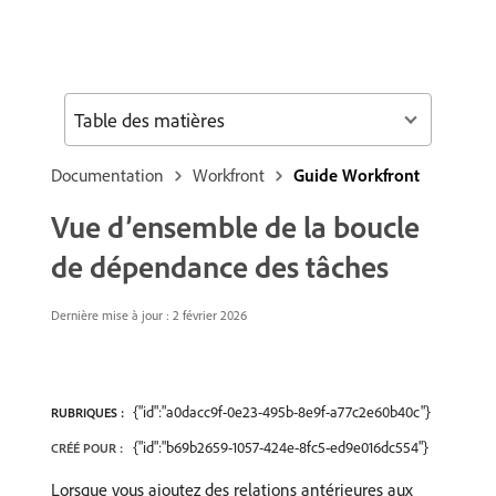
Table des matières
Documentation
Workfront
Guide Workfront
Vue d’ensemble de la boucle
de dépendance des tâches
Dernière mise à jour : 2 février 2026
{"id":"a0dacc9f-0e23-495b-8e9f-a77c2e60b40c"}
RUBRIQUES :
{"id":"b69b2659-1057-424e-8fc5-ed9e016dc554"}
CRÉÉ POUR :
Lorsque vous ajoutez des relations antérieures aux