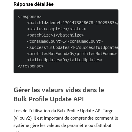
Réponse détaillée
<response>

    <batchId>demo4-1701473848678-13029383</batchI
    <status>complete</status>

    <batchSize>1</batchSize>

    <consumedCount>1</consumedCount>

    <successfulUpdates>1</successfulUpdates>

    <profilesNotFound>0</profilesNotFound>

    <failedUpdates>0</failedUpdates>

Gérer les valeurs vides dans le
Bulk Profile Update API
Lors de l’utilisation du Bulk Profile Update API Target
(v1 ou v2), il est important de comprendre comment le
système gère les valeurs de paramètre ou d’attribut