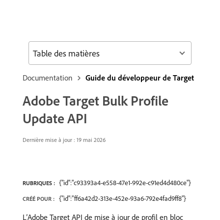
Table des matières
Documentation
Guide du développeur de Target
Adobe Target Bulk Profile
Update API
Dernière mise à jour : 19 mai 2026
{"id":"c93393a4-e558-47e1-992e-c91ed4d480ce"}
RUBRIQUES :
{"id":"ff6a42d2-313e-452e-93a6-792e4fad9ff8"}
CRÉÉ POUR :
L’Adobe Target API de mise à jour de profil en bloc