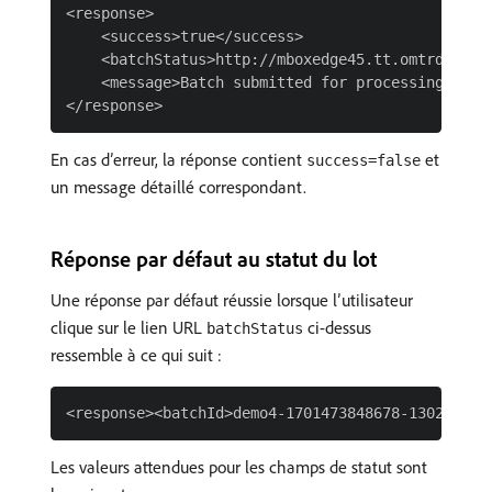
<response>

    <success>true</success>

    <batchStatus>http://mboxedge45.tt.omtrdc.net
    <message>Batch submitted for processing</mess
En cas d’erreur, la réponse contient
et
success=false
un message détaillé correspondant.
Réponse par défaut au statut du lot
Une réponse par défaut réussie lorsque l’utilisateur
clique sur le lien URL
ci-dessus
batchStatus
ressemble à ce qui suit :
Les valeurs attendues pour les champs de statut sont