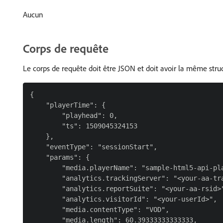
Aucun
Corps de requête
Le corps de requête doit être JSON et doit avoir la même stru
{

    "playerTime": {

        "playhead": 0,

        "ts": 1509045324153

    },

    "eventType": "sessionStart",

    "params": {

        "media.playerName": "sample-html5-api-pla
        "analytics.trackingServer": "<your-aa-tra
        "analytics.reportSuite": "<your-aa-rsid>"
        "analytics.visitorId": "<your-userId>",

        "media.contentType": "VOD",

        "media.length": 60.39333333333333,
