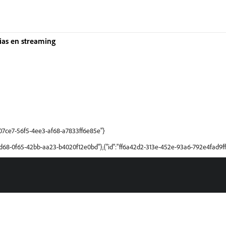
ias en streaming
307ce7-56f5-4ee3-af68-a7833ff6e85e"}
ffd68-0f65-42bb-aa23-b4020f12e0bd"},{"id":"ff6a42d2-313e-452e-93a6-792e4fad9ff