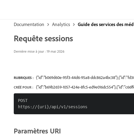
Documentation
Analytics
Guide des services des méd
Requête sessions
Dernière mise à jour : 19 mai 2026
{"id":"b069d60e-95f3-44d6-95a8-ddc862a4bc38"},{"id":"fd
RUBRIQUES :
{"id":"b69b2659-1057-424e-8fc5-ed9e016dc554"},{"id":"c66
CRÉÉ POUR :
POST

Paramètres URI