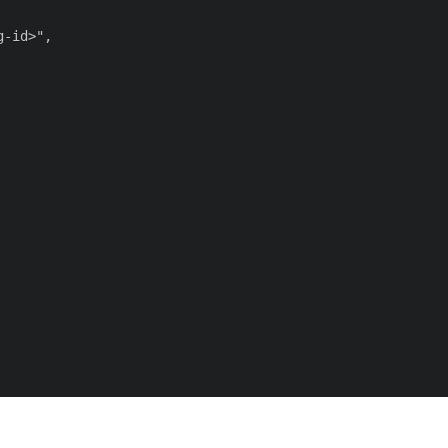
-id>",
