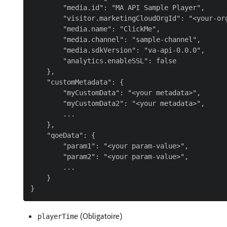
        "media.id": "MA API Sample Player",

        "visitor.marketingCloudOrgId": "<your-org
        "media.name": "ClickMe",

        "media.channel": "sample-channel",

        "media.sdkVersion": "va-api-0.0.0",

        "analytics.enableSSL": false

    },

    "customMetadata": {

        "myCustomData": "<your metadata>",

        "myCustomData2": "<your metadata>",

        ...

    },

    "qoeData": {

        "param1": "<your param-value>",

        "param2": "<your param-value>",

        ...

    }

(Obligatoire)
playerTime