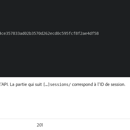
ce357833ad02b3570d262ecd0c595fcf8f2ae4df58

l’API. La partie qui suit
correspond à l’ID de session.
[…]sessions/
201