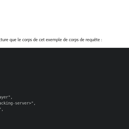
cture que le corps de cet exemple de corps de requête :
yer",

cking-server>",

,
