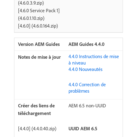
(4.6.0.3.9.zip)
[4.6.0 Service Pack 1]
(4.6.0.1.10.zip)
[4.6.0] (4.6.0.164.zip)
AEM Guides 4.4.0
4.4.0 Instructions de mise
à niveau
4.4.0 Nouveautés
4.4.0 Correction de
problèmes
AEM 6.5 non-UUID
​[4.4.0] (4.4.0.40.zip)
UUID AEM 6.5