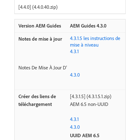
[4.4.0] (4.4.0.40.zip)
AEM Guides 4.3.0
4.3.1.5 les instructions de
mise à niveau
4.3.1
Notes De Mise À Jour D’
4.3.0
[4.3.1.5] (4.3.1.5.1.zip)
AEM 6.5 non-UUID
4.3.1
4.3.0
UUID AEM 6.5