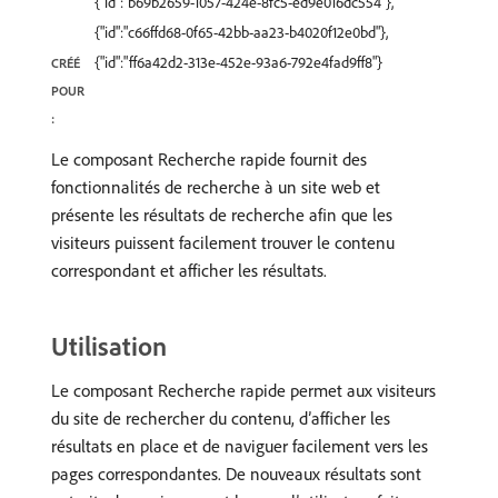
{"id":"b69b2659-1057-424e-8fc5-ed9e016dc554"},
{"id":"c66ffd68-0f65-42bb-aa23-b4020f12e0bd"},
{"id":"ff6a42d2-313e-452e-93a6-792e4fad9ff8"}
CRÉÉ
POUR
:
Le composant Recherche rapide fournit des
fonctionnalités de recherche à un site web et
présente les résultats de recherche afin que les
visiteurs puissent facilement trouver le contenu
correspondant et afficher les résultats.
Utilisation
Le composant Recherche rapide permet aux visiteurs
du site de rechercher du contenu, d’afficher les
résultats en place et de naviguer facilement vers les
pages correspondantes. De nouveaux résultats sont