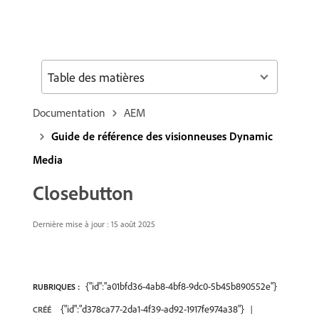
Table des matières
Documentation
AEM
Guide de référence des visionneuses Dynamic
Media
Closebutton
Dernière mise à jour : 15 août 2025
{"id":"a01bfd36-4ab8-4bf8-9dc0-5b45b890552e"}
RUBRIQUES :
{"id":"d378ca77-2da1-4f39-ad92-1917fe974a38"}
CRÉÉ