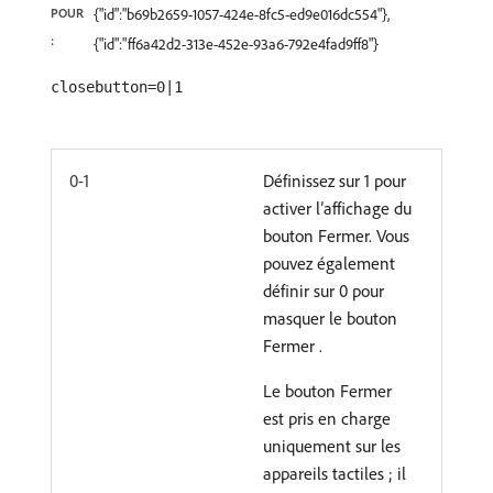
POUR
{"id":"b69b2659-1057-424e-8fc5-ed9e016dc554"},
:
{"id":"ff6a42d2-313e-452e-93a6-792e4fad9ff8"}
closebutton=0|1
0-1
Définissez sur 1 pour
activer l’affichage du
bouton Fermer. Vous
pouvez également
définir sur 0 pour
masquer le bouton
Fermer .
Le bouton Fermer
est pris en charge
uniquement sur les
appareils tactiles ; il