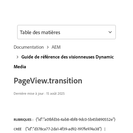
Table des matières
Documentation
AEM
Guide de référence des visionneuses Dynamic
Media
PageView.transition
Dernière mise à jour : 15 août 2025
{"id":"a01bfd36-4ab8-4bf8-9dc0-5b45b890552e"}
RUBRIQUES :
{"id":"d378ca77-2da1-4f39-ad92-1917fe974a38"}
CRÉÉ