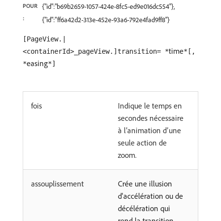
POUR
{"id":"b69b2659-1057-424e-8fc5-ed9e016dc554"},
:
{"id":"ff6a42d2-313e-452e-93a6-792e4fad9ff8"}
[PageView.|
time
<containerId>_pageView.]transition= *
*[,
easing
*
*]
fois
Indique le temps en
secondes nécessaire
à l’animation d’une
seule action de
zoom.
assouplissement
Crée une illusion
d'accélération ou de
décélération qui
rend la transition