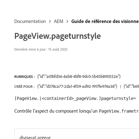
Documentation
AEM
Guide de référence des vision
PageView.pageturnstyle
Dernière mise à jour : 15 août 2025
{"id":"a01bfd36-4ab8-4bf8-9dc0-5b45b890552e"}
RUBRIQUES :
{"id":"d378ca77-2da1-4f39-ad92-1917fe974a38"}
{"id":"b
CRÉÉ POUR :
[PageView.|<containerId>_pageView.]pageturnstyle= 
Contrôle l’aspect du composant lorsqu’un
PageView.frametr
diviseurLargeur