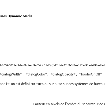
neuses Dynamic Media
69b2659-1057-424e-8fc5-ed9e016dc554"},{"id":"ff6a42d2-313e-452e-93a6-792e4fad
dialogWidth
dialogColor
dialogOpacity
borderOnOff
*
*, *
*, *
*, *
*,
est défini sur
ou sur
sur des systèmes de bureau
ansition
turn
auto
Largeur en pixels de l’ombre du séparateur de 