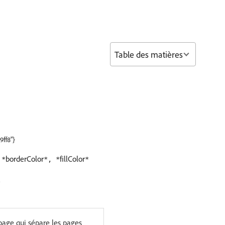
Table des matières
9ff8"}
borderColor
fillColor
 *
*, *
*
.
page qui sépare les pages