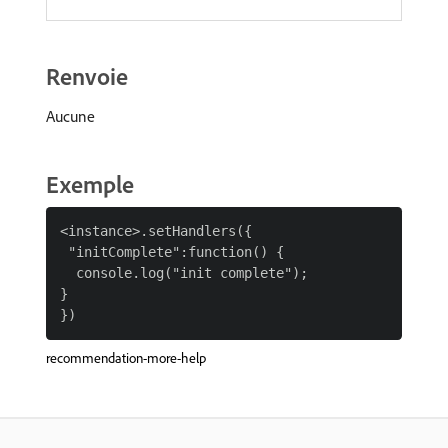
Renvoie
Aucune
Exemple
<instance>.setHandlers({

 "initComplete":function() {

  console.log("init complete");

}

recommendation-more-help