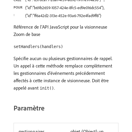
POUR
{"id":"b69b2659-1057-424e-8fc5-ed9e016dc554"},
:
{"id":"ff6a42d2-313e-452e-93a6-792e4fad9ff8"}
Référence de l’API JavaScript pour la visionneuse
Zoom de base
setHandlers(handlers)
Spécifie aucun ou plusieurs gestionnaires de rappel.
Un appel à cette méthode remplace complètement
les gestionnaires d’événements précédemment
affectés à cette instance de visionneuse. Doit être
appelé avant
.
init()
Paramètre
gestionnaires
objet {Object} un