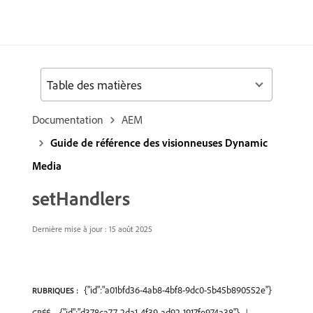
Table des matières
Documentation
AEM
Guide de référence des visionneuses Dynamic
Media
setHandlers
Dernière mise à jour : 15 août 2025
{"id":"a01bfd36-4ab8-4bf8-9dc0-5b45b890552e"}
RUBRIQUES :
{"id":"d378ca77-2da1-4f39-ad92-1917fe974a38"}
CRÉÉ