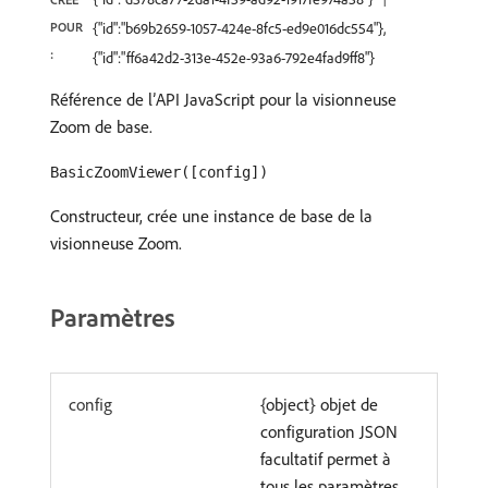
POUR
{"id":"b69b2659-1057-424e-8fc5-ed9e016dc554"},
:
{"id":"ff6a42d2-313e-452e-93a6-792e4fad9ff8"}
Référence de l’API JavaScript pour la visionneuse
Zoom de base.
BasicZoomViewer([config])
Constructeur, crée une instance de base de la
visionneuse Zoom.
Paramètres
config
{object} objet de
configuration JSON
facultatif permet à
tous les paramètres