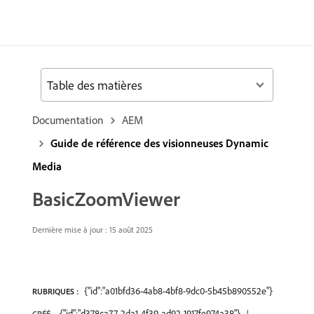
Table des matières
Documentation
AEM
Guide de référence des visionneuses Dynamic
Media
BasicZoomViewer
Dernière mise à jour : 15 août 2025
{"id":"a01bfd36-4ab8-4bf8-9dc0-5b45b890552e"}
RUBRIQUES :
{"id":"d378ca77-2da1-4f39-ad92-1917fe974a38"}
CRÉÉ