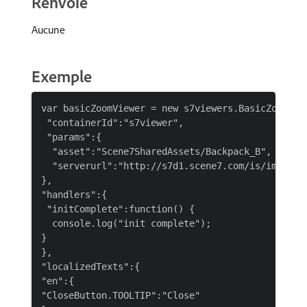
Renvoie
Aucune
Exemple
var basicZoomViewer = new s7viewers.BasicZoomView
 "containerId":"s7viewer",

 "params":{

  "asset":"Scene7SharedAssets/Backpack_B",

  "serverurl":"http://s7d1.scene7.com/is/image/"

},

"handlers":{

 "initComplete":function() {

  console.log("init complete");

}

},

"localizedTexts":{

"en":{

"CloseButton.TOOLTIP":"Close"
