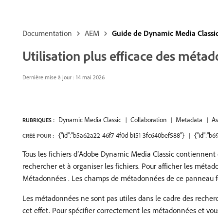
Documentation
AEM
Guide de Dynamic Media Classi
Utilisation plus efficace des méta
Dernière mise à jour : 14 mai 2026
Dynamic Media Classic
Collaboration
Metadata
A
RUBRIQUES :
{"id":"b5a62a22-46f7-4f0d-b151-3fc640bef588"}
{"id":"b
CRÉÉ POUR :
Tous les fichiers d’Adobe Dynamic Media Classic contiennent 
rechercher et à organiser les fichiers. Pour afficher les méta
Métadonnées . Les champs de métadonnées de ce panneau fourn
Les métadonnées ne sont pas utiles dans le cadre des recherch
cet effet. Pour spécifier correctement les métadonnées et vou