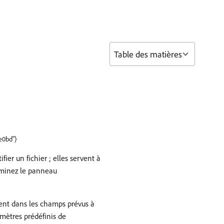
Table des matières
e0bd"}
er un fichier ; elles servent à
xaminez le panneau
ment dans les champs prévus à
amètres prédéfinis de