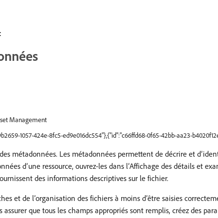
c
données
sset Management
69b2659-1057-424e-8fc5-ed9e016dc554"},{"id":"c66ffd68-0f65-42bb-aa23-b4020f12
des métadonnées. Les métadonnées permettent de décrire et d’identifi
données d’une ressource, ouvrez-les dans l’Affichage des détails et e
issent des informations descriptives sur le fichier.
es et de l’organisation des fichiers à moins d’être saisies correcte
s assurer que tous les champs appropriés sont remplis, créez des par