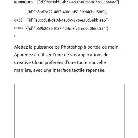
{"id":"fec89bf3-1b77-4b07-a0b9-96726856a0ad"}
RUBRIQUES :
{"id":"b5a62a22-46f7-4f0d-b151-3fc640bef588"},
{"id":"e8ccd51f-da0d-4e3b-939b-e30d5ebb1ea5"}
CRÉÉ
POUR
{"id":"b69b2659-1057-424e-8fc5-ed9e016dc554"}
:
Mettez la puissance de Photoshop à portée de main.
Apprenez à utiliser l’une de vos applications de
Creative Cloud préférées d’une toute nouvelle
manière, avec une interface tactile repensée.