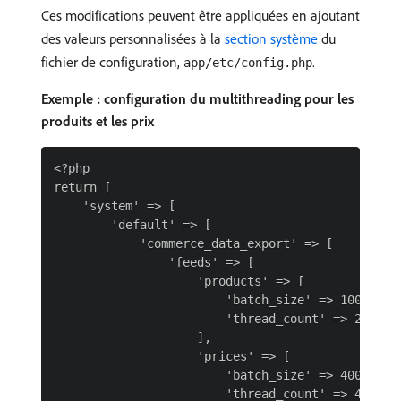
Ces modifications peuvent être appliquées en ajoutant
des valeurs personnalisées à la
section système
du
fichier de configuration,
.
app/etc/config.php
Exemple : configuration du multithreading pour les
produits et les prix
<?php

return [

    'system' => [

        'default' => [

            'commerce_data_export' => [

                'feeds' => [

                    'products' => [

                        'batch_size' => 100,

                        'thread_count' => 2,

                    ],

                    'prices' => [

                        'batch_size' => 400,

                        'thread_count' => 4,
