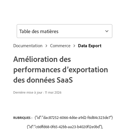
Table des matières
Documentation
Commerce
Data Export
Amélioration des
performances d’exportation
des données SaaS
Dernière mise à jour : 11 mai 2026
{"id":"dac87252-6066-4d6e-a9d2-f6d84c323de7"}
RUBRIQUES :
{"id":"c66ffd68-0f65-42bb-aa23-b4020f12e0bd"},