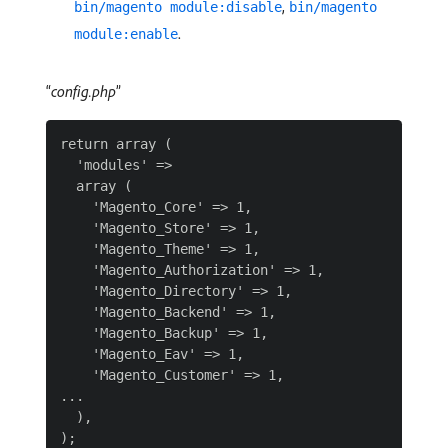
,
bin/magento module:disable
bin/magento
.
module:enable
config.php
return array (

  'modules' =>

  array (

    'Magento_Core' => 1,

    'Magento_Store' => 1,

    'Magento_Theme' => 1,

    'Magento_Authorization' => 1,

    'Magento_Directory' => 1,

    'Magento_Backend' => 1,

    'Magento_Backup' => 1,

    'Magento_Eav' => 1,

    'Magento_Customer' => 1,

...

  ),
