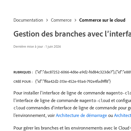
Documentation
Commerce
Commerce sur le cloud
Gestion des branches avec l’inter
Dernière mise à jour : 1 juin 2026
{"id":"dac87252-6066-4d6e-a9d2-f6d84c323de7"},{"id":"e8
RUBRIQUES :
{"id":"ff6a42d2-313e-452e-93a6-792e4fad9ff8"}
CRÉÉ POUR :
Pour installer l’interface de ligne de commande
magento-cl
l’interface de ligne de commande
et configur
magento-cloud
commandes d’interface de ligne de commande pour gérer
cloud
l’environnement, voir
Architecture de démarrage
ou
Architec
Pour gérer les branches et les environnements avec le Cloud 