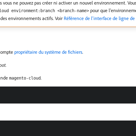
 vous ne pouvez pas créer ni activer un nouvel environnement. Vous
pour que l’environnem
loud environment:branch <branch-name>
 des environnements actifs. Voir
Référence de l’interface de ligne 
n compte
propriétaire du système de fichiers
.
oot
.
mande
.
magento-cloud