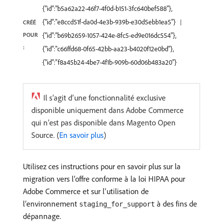
{"id":"b5a62a22-46f7-4f0d-b151-3fc640bef588"},
{"id":"e8ccd51f-da0d-4e3b-939b-e30d5ebb1ea5"}
CRÉÉ
POUR
{"id":"b69b2659-1057-424e-8fc5-ed9e016dc554"},
:
{"id":"c66ffd68-0f65-42bb-aa23-b4020f12e0bd"},
{"id":"f8a45b24-4be7-4f1b-909b-60d06b483a20"}
Il s’agit d’une fonctionnalité exclusive
disponible uniquement dans Adobe Commerce
qui n’est pas disponible dans Magento Open
Source. (
En savoir plus
)
Utilisez ces instructions pour en savoir plus sur la
migration vers l’offre conforme à la loi HIPAA pour
Adobe Commerce et sur l’utilisation de
l’environnement
à des fins de
staging_for_support
dépannage.