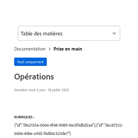
Table des matières
Documentation
Prise en main
PaaS uniquement
Opérations
Dernière mise à jour : 18 juillet 2025
RUBRIQUES :
{"id":"d1e21356-0064-4f48-9089-16e3f0dbd2a6"},{"id":"dac87252-
6066-4d6e-a9d2-f6d84c323de7"}