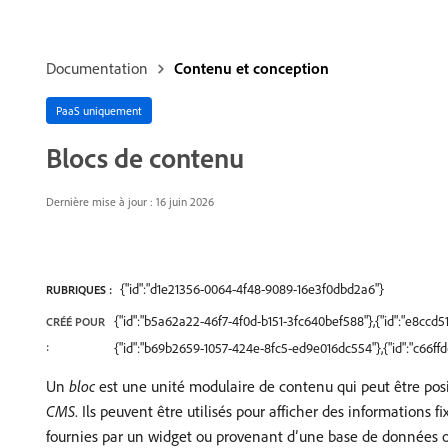
Documentation
Contenu et conception
PaaS uniquement
Blocs de contenu
Dernière mise à jour : 16 juin 2026
{"id":"d1e21356-0064-4f48-9089-16e3f0dbd2a6"}
RUBRIQUES :
{"id":"b5a62a22-46f7-4f0d-b151-3fc640bef588"},{"id":"e8cc
CRÉÉ POUR
:
{"id":"b69b2659-1057-424e-8fc5-ed9e016dc554"},{"id":"c66f
Un
bloc
est une unité modulaire de contenu qui peut être posi
CMS
. Ils peuvent être utilisés pour afficher des informations
fournies par un widget ou provenant d’une base de données ou