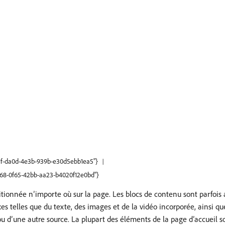
d51f-da0d-4e3b-939b-e30d5ebb1ea5"}
fd68-0f65-42bb-aa23-b4020f12e0bd"}
tionnée n’importe où sur la page. Les blocs de contenu sont parfois
 fixes telles que du texte, des images et de la vidéo incorporée, ainsi
 d’une autre source. La plupart des éléments de la page d’accueil so