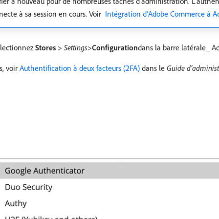
ifier à nouveau pour de nombreuses tâches d’administration. L’authent
necte à sa session en cours. Voir
​ Intégration d’Adobe Commerce à 
électionnez
Stores
>
Settings
>
Configuration
​dans la barre latérale_ A
s, voir
Authentification à deux facteurs (2FA)
dans le
Guide d’administ