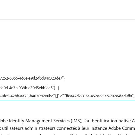
ac87252-6066-4d6e-a9d2-f6d84c323de7"}
1f-da0d-4e3b-939b-e30d5ebb1ea5"}
68-0f65-42bb-aa23-b4020f12e0bd"},{"id":"ff6a42d2-313e-452e-93a6-792e4fad9ff8"}
 Adobe Identity Management Services (IMS), l’authentification nati
s utilisateurs administrateurs connectés à leur instance Adobe Comm