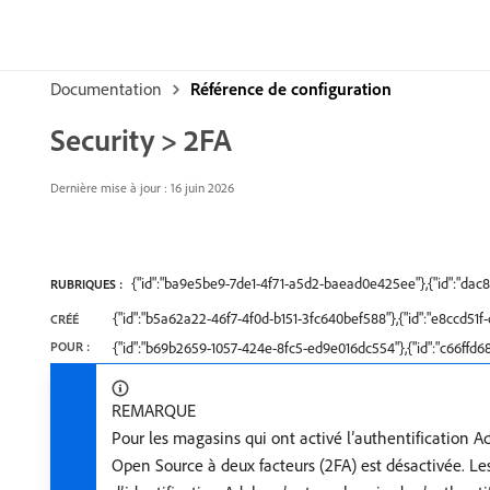
Documentation
Référence de configuration
Security > 2FA
Dernière mise à jour : 16 juin 2026
{"id":"ba9e5be9-7de1-4f71-a5d2-baead0e425ee"},{"id":"d
RUBRIQUES :
{"id":"b5a62a22-46f7-4f0d-b151-3fc640bef588"},{"id":"e8ccd5
CRÉÉ
POUR :
{"id":"b69b2659-1057-424e-8fc5-ed9e016dc554"},{"id":"c66ffd
REMARQUE
Pour les magasins qui ont activé l’authentification
Open Source à deux facteurs (2FA) est désactivée. Le