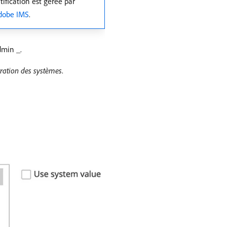
ification est gérée par
Adobe IMS
.
dmin _.
ration des systèmes
.