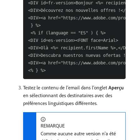
<DIV id=fr-version>Bonjour <%= recipient.firs
<DIV>Découvrez nos nouvelles offres !</DIV>

<DIV><a href="https://www.adobe.com/products/
 } %>

 <% if (language == "ES" ) { %>

<DIV id=es-version><FONT face=Arial>

<DIV>Olà <%= recipient.firstName %>,</DIV>

<DIV>Descubra nuestros nuevas ofertas !</DIV>
<DIV><a href="https://www.adobe.com/products/
Testez le contenu de l’email dans l’onglet
Aperçu
en sélectionnant des destinataires avec des
préférences linguistiques différentes.
REMARQUE
Comme aucune autre version n'a été