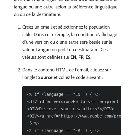
langue ou une autre, selon la préférence linguistique
du ou de la destinataire.
Créez un email et sélectionnez la population
cible. Dans cet exemple, la condition d’affichage
d’une version ou d’une autre sera basée sur la
valeur
Langue
du profil du destinataire. Ces
valeurs sont définies sur
EN
,
FR
,
ES
.
Dans le contenu HTML de l’email, cliquez sur
l’onglet
Source
et collez le code suivant :
<% if (language == "EN" ) { %>

<DIV id=en-version>Hello <%= recipient.firstN
<DIV>Discover your new offers!</DIV>

<DIV><a href="https://www.adobe.com/products/
 } %>

<% if (language == "FR" ) { %>
