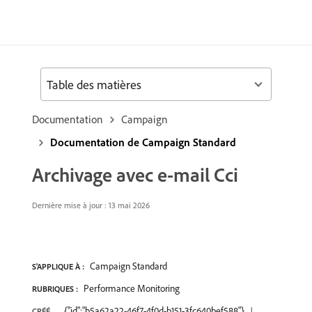
Table des matières
Documentation
Campaign
Documentation de Campaign Standard
Archivage avec e-mail Cci
Dernière mise à jour : 13 mai 2026
Campaign Standard
S'APPLIQUE À :
Performance Monitoring
RUBRIQUES :
{"id":"b5a62a22-46f7-4f0d-b151-3fc640bef588"}
CRÉÉ