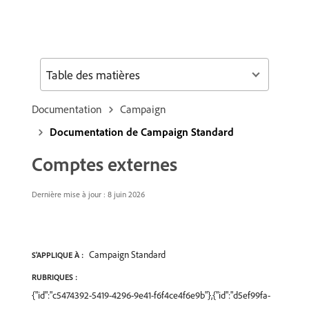
Table des matières
Documentation
Campaign
Documentation de Campaign Standard
Comptes externes
Dernière mise à jour : 8 juin 2026
Campaign Standard
S'APPLIQUE À :
RUBRIQUES :
{"id":"c5474392-5419-4296-9e41-f6f4ce4f6e9b"},{"id":"d5ef99fa-