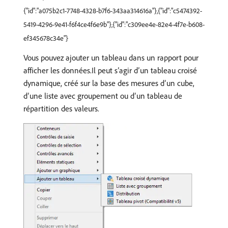
{"id":"a075b2c1-7748-4328-b7f6-343aa314616a"},{"id":"c5474392-
5419-4296-9e41-f6f4ce4f6e9b"},{"id":"c309ee4e-82e4-4f7e-b608-
ef345678c34e"}
Vous pouvez ajouter un tableau dans un rapport pour
afficher les données.Il peut sʼagir dʼun tableau croisé
dynamique, créé sur la base des mesures dʼun cube,
dʼune liste avec groupement ou dʼun tableau de
répartition des valeurs.