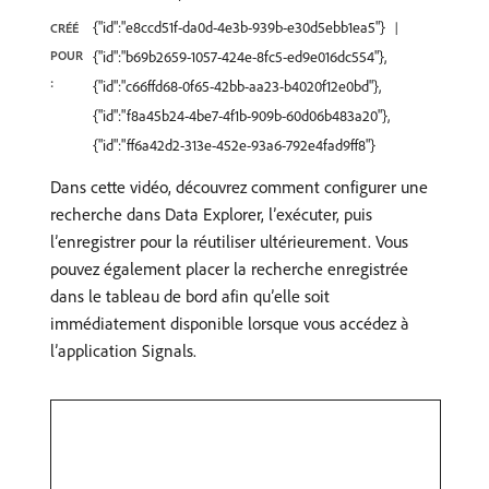
{"id":"e8ccd51f-da0d-4e3b-939b-e30d5ebb1ea5"}
CRÉÉ
POUR
{"id":"b69b2659-1057-424e-8fc5-ed9e016dc554"},
:
{"id":"c66ffd68-0f65-42bb-aa23-b4020f12e0bd"},
{"id":"f8a45b24-4be7-4f1b-909b-60d06b483a20"},
{"id":"ff6a42d2-313e-452e-93a6-792e4fad9ff8"}
Dans cette vidéo, découvrez comment configurer une
recherche dans Data Explorer, l’exécuter, puis
l’enregistrer pour la réutiliser ultérieurement. Vous
pouvez également placer la recherche enregistrée
dans le tableau de bord afin qu’elle soit
immédiatement disponible lorsque vous accédez à
l’application Signals.