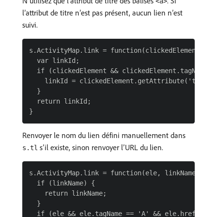
N’utilisez que l’attribut de titre des balises
. Si
<a>
l’attribut de titre n’est pas présent, aucun lien n’est
suivi.
s.ActivityMap.link = function(clickedElement) {

  var linkId;

  if (clickedElement && clickedElement.tagName.to
    linkId = clickedElement.getAttribute('title')
  }

  return linkId;

Renvoyer le nom du lien défini manuellement dans
s’il existe, sinon renvoyer l’URL du lien.
s.tl
s.ActivityMap.link = function(ele, linkName) {

  if (linkName) {

    return linkName;

  }

  if (ele && ele.tagName == 'A' && ele.href) {
