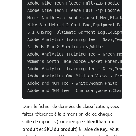
Adobe Nike Tech Fleece Full-Zip Hoodie - Men'
Adobe Nike Tech Fleece Full-Zip Hoodie - Wome
Men's North Face Adobe Jacket,Men,Black

Nike Air Hybrid 2 Golf Bag,Equipment,Blue

STITCH&reg; Ultimate Garment Bag,Equipment,Br
Adobe Analytics Training Tee - Navy,Men,Navy

AirPods Pro 2,Electronics,White

Adobe Analytics Training Tee - Green,Men,Gree
Women's North Face Adobe Jacket,Women,Blue

Adobe Analytics Training Tee - Grey,Men,Gray

Adobe Analytics One Million Views - Grey,Equi
Adobe and MGM Tee - White,Women,White

Dans le fichier de données de classification, vous
faites référence à la dimension clé de chaque
suite de rapports (par exemple :
Identifiant du
produit
et
SKU du produit
) à l’aide de
. Vous
Key