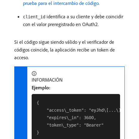
prueba para el intercambio de código
.
identifica a su cliente y debe coincidir
client_id
con el valor preregistrado en OAuth2.
Si el código sigue siendo válido y el verificador de
códigos coincide, la aplicación recibe un token de
acceso.
INFORMACIÓN
Ejemplo:
{

    "access\_token": "eyJhd\[...\]Yozv",

    "expires\_in": 3600,

    "token\_type": "Bearer"
