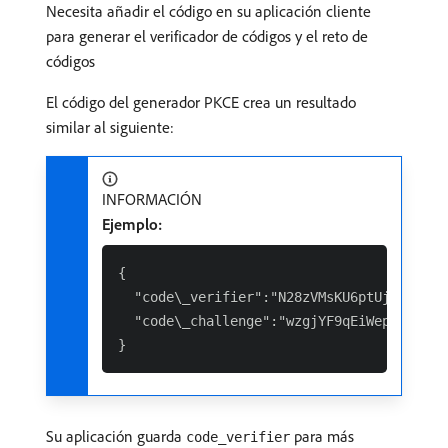
Necesita añadir el código en su aplicación cliente
para generar el verificador de códigos y el reto de
códigos
El código del generador PKCE crea un resultado
similar al siguiente:
INFORMACIÓN
Ejemplo:
{

  "code\_verifier":"N28zVMsKU6ptUjHaYWg3T
  "code\_challenge":"wzgjYF9qEiWep-CwqgrT
Su aplicación guarda
para más
code_verifier