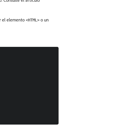
0. Consulte el artículo
ar el elemento
o un
<HTML>