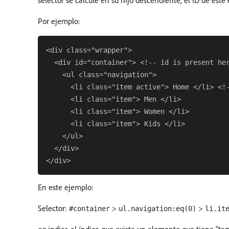
selector se calcule en su hijo descendiente, el ID de este
Por ejemplo:
<div class="wrapper">

  <div id="container"> <!-- id is present her
    <ul class="navigation">

      <li class="item active"> Home </li> <!-
      <li class="item"> Men </li>

      <li class="item"> Women </li>

      <li class="item"> Kids </li>

    </ul>

  </div>

En este ejemplo:
Selector:
>
>
#container
ul.navigation:eq(0)
li.it