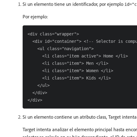
Si un elemento tiene un identificador, por ejemplo
id="c
Por ejemplo:
<div class="wrapper">

  <div id="container"> <!-- Selector is compu
    <ul class="navigation">

      <li class="item active"> Home </li>

      <li class="item"> Men </li>

      <li class="item"> Women </li>

      <li class="item"> Kids </li>

    </ul>

  </div>

Si un elemento contiene un atributo class, Target intent
Target intenta analizar el elemento principal hasta enc