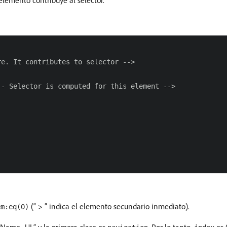
 elemento contribuye al selector.
e. It contributes to selector -->

- Selector is computed for this element -->

(“ > ” indica el elemento secundario inmediato).
em:eq(0)