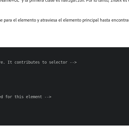
agName=UL” y la primera clase es
. Por lo tanto,
es 
navigation
index
para el elemento y atraviesa el elemento principal hasta encontr
me
e. It contributes to selector -->

d for this element -->
