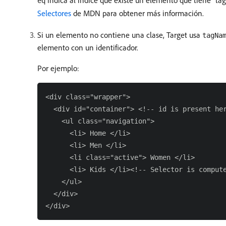
indica al índice que existe un elemento que tiene “t
eq
Selectores
de MDN para obtener más información.
Si un elemento no contiene una clase, Target usa
tagNa
elemento con un identificador.
Por ejemplo:
<div class="wrapper">

  <div id="container"> <!-- id is present her
    <ul class="navigation">

      <li> Home </li>

      <li> Men </li>

      <li class="active"> Women </li>

      <li> Kids </li><!-- Selector is compute
    </ul>

  </div>
