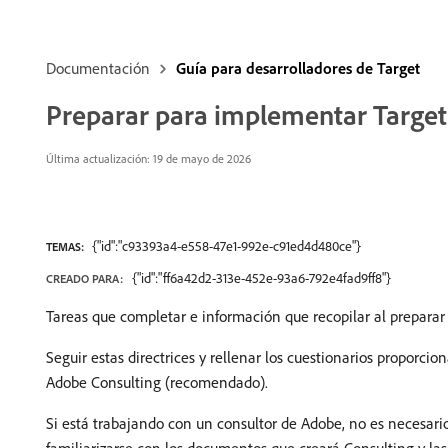
Documentación
Guía para desarrolladores de Target
Preparar para implementar Target
Última actualización: 19 de mayo de 2026
{"id":"c93393a4-e558-47e1-992e-c91ed4d480ce"}
TEMAS:
{"id":"ff6a42d2-313e-452e-93a6-792e4fad9ff8"}
CREADO PARA:
Tareas que completar e información que recopilar al prepara
Seguir estas directrices y rellenar los cuestionarios proporc
Adobe Consulting (recomendado).
Si está trabajando con un consultor de Adobe, no es necesar