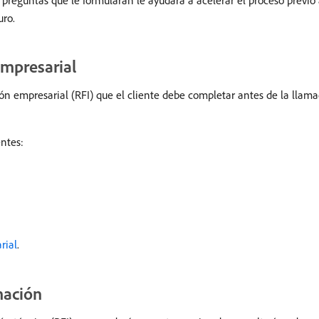
 preguntas que le formularán le ayudará a acelerar el proceso previo
uro.
empresarial
n empresarial (RFI) que el cliente debe completar antes de la llamad
entes:
rial
.
mación