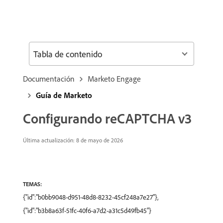
Tabla de contenido
Documentación
Marketo Engage
Guía de Marketo
Configurando reCAPTCHA v3
Última actualización: 8 de mayo de 2026
TEMAS:
{"id":"b0bb9048-d951-48d8-8232-45cf248a7e27"},
{"id":"b3b8a63f-51fc-40f6-a7d2-a31c5d49fb45"}