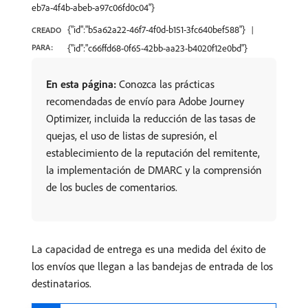
eb7a-4f4b-abeb-a97c06fd0c04"}
{"id":"b5a62a22-46f7-4f0d-b151-3fc640bef588"}
CREADO
PARA:
{"id":"c66ffd68-0f65-42bb-aa23-b4020f12e0bd"}
En esta página:
Conozca las prácticas
recomendadas de envío para Adobe Journey
Optimizer, incluida la reducción de las tasas de
quejas, el uso de listas de supresión, el
establecimiento de la reputación del remitente,
la implementación de DMARC y la comprensión
de los bucles de comentarios.
La capacidad de entrega es una medida del éxito de
los envíos que llegan a las bandejas de entrada de los
destinatarios.