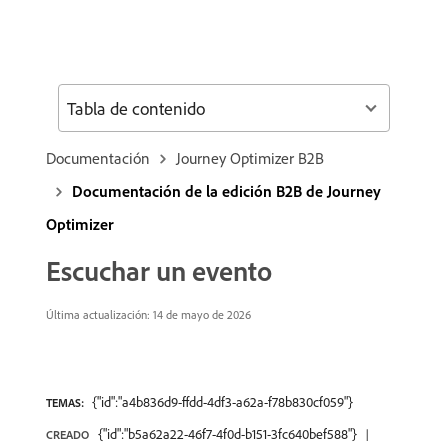
Tabla de contenido
Documentación
Journey Optimizer B2B
Documentación de la edición B2B de Journey
Optimizer
Escuchar un evento
Última actualización: 14 de mayo de 2026
{"id":"a4b836d9-ffdd-4df3-a62a-f78b830cf059"}
TEMAS:
{"id":"b5a62a22-46f7-4f0d-b151-3fc640bef588"}
CREADO