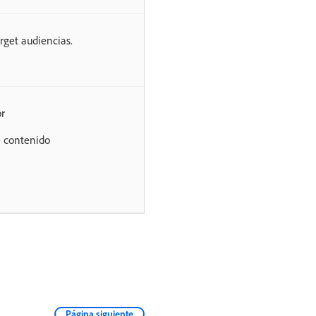
get audiencias.
r
e contenido
Página siguiente